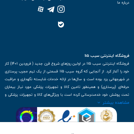
درباره ما
فروشگاه اینترنتی سیب 115
فروشگاه اینترنتی سیب 115 در اولین روزهای شروع قرن جدید ( فروردین 1401) کار
خود را آغاز کرد. از آنجایی که گروه سیب 115 قسمتی از یک تیم مجرب پرستاری
در شهرجهانی یزد بوده است و سال‌ها در ارائه خدمات شایسته نگهداری و مراقبت
حرفه‌ای (پرستاری) و همینطور تامین کالا و تجهیزات پزشکی مورد نیاز بیماران
تحت پوشش خود خدمت‌رسانی کرده است با ویژگی‌های کالا و تجهیزات پزشکی و
مشاهده بیشتر
برترین برندهای موجود در بازار اطلاعات بسیار ارزشمندی را دارا می‌باشد
آدرس: یزد، خیابان کاشانی، روبروی بیمارستان بهمن | تلفن همراه: 09136243383
| تلفن تماس : 36333383-035 | ایمیل: Info@Sib115.com