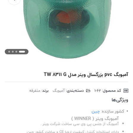
آمبوبگ pvc بزرگسال وینر مدل TW 8311 G
کد محصول:
‎1-62
دسته‌بندی:
آمبوبگ
برند:
متفرقه
ویژگی‌ها
کشور سازنده:
چین
آمبوبگ وینر ( WINNER )
آمبوبگ از جنس پی وی سی ساخت شرکت وینر .
دارای استاندارد کنترل کیفیت اروپا CE و ساخت کشور چین