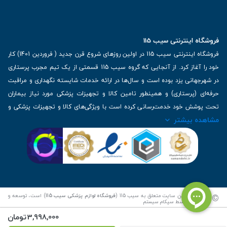
فروشگاه اینترنتی سیب 115
فروشگاه اینترنتی سیب 115 در اولین روزهای شروع قرن جدید ( فروردین 1401) کار
خود را آغاز کرد. از آنجایی که گروه سیب 115 قسمتی از یک تیم مجرب پرستاری
در شهرجهانی یزد بوده است و سال‌ها در ارائه خدمات شایسته نگهداری و مراقبت
حرفه‌ای (پرستاری) و همینطور تامین کالا و تجهیزات پزشکی مورد نیاز بیماران
تحت پوشش خود خدمت‌رسانی کرده است با ویژگی‌های کالا و تجهیزات پزشکی و
مشاهده بیشتر
برترین برندهای موجود در بازار اطلاعات بسیار ارزشمندی را دارا می‌باشد
آدرس: یزد، خیابان کاشانی، روبروی بیمارستان بهمن | تلفن همراه: 09136243383
| تلفن تماس : 36333383-035 | ایمیل: Info@Sib115.com
©
کلیه حقوق این سایت متعلق به سیب 115 (
فروشگاه لوازم پزشکی سیب 115
) است، توسعه و
کدنویسی توسط
سپکام سیستم
3,998,000
تومان