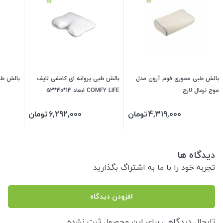
بالش طبی مموری فوم آرون مدل
بالش طبی پروانه ای کامفی لایف
بالش طبی
موج نرمال لارج
COMFY LIFE ابعاد 14*40*53
4,319,000
تومان
6,292,000
تومان
دیدگاه ها
تجربه خود را با ما به اشتراگ بگذارید
افزودن دیدگاه
تابحال دیدگاهی برای این محصول ثبت نشده