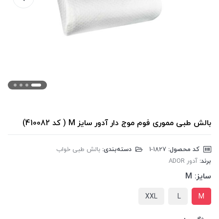
بالش طبی مموری فوم موج دار آدور سایز M ( کد 410082)
کد محصول:
‎1-1827
دسته‌بندی:
بالش طبی خواب
برند:
آدور ADOR
سایز:
M
XXL
L
M