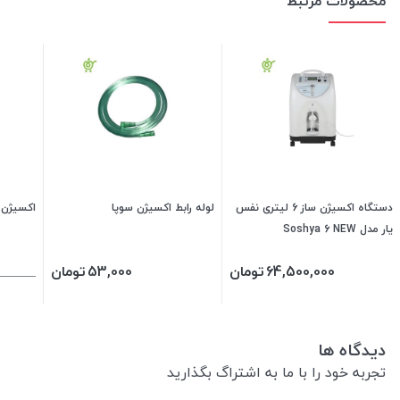
محصولات مرتبط
دستگاه اکسیژن ساز 6 لیتری نفس
لوله رابط اکسیژن سوپا
اکسیژن ساز 5 ل
یار مدل Soshya 6 NEW
64,500,000
تومان
53,000
تومان
دیدگاه ها
تجربه خود را با ما به اشتراگ بگذارید