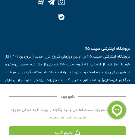
فروشگاه اینترنتی سیب 115
فروشگاه اینترنتی سیب 115 در اولین روزهای شروع قرن جدید ( فروردین 1401) کار
خود را آغاز کرد. از آنجایی که گروه سیب 115 قسمتی از یک تیم مجرب پرستاری
در شهرجهانی یزد بوده است و سال‌ها در ارائه خدمات شایسته نگهداری و مراقبت
حرفه‌ای (پرستاری) و همینطور تامین کالا و تجهیزات پزشکی مورد نیاز بیماران
تحت پوشش خود خدمت‌رسانی کرده است با ویژگی‌های کالا و تجهیزات پزشکی و
مشاهده بیشتر
برترین برندهای موجود در بازار اطلاعات بسیار ارزشمندی را دارا می‌باشد
ناموجود
آدرس: یزد، خیابان کاشانی، روبروی بیمارستان بهمن | تلفن همراه: 09136243383
این کالا فعلا موجود نیست اما می‌توانید زنگوله را بزنید تا به محض موجود
| تلفن تماس : 36333383-035 | ایمیل: Info@Sib115.com
شدن، به شما خبر دهیم
خبرم کنید