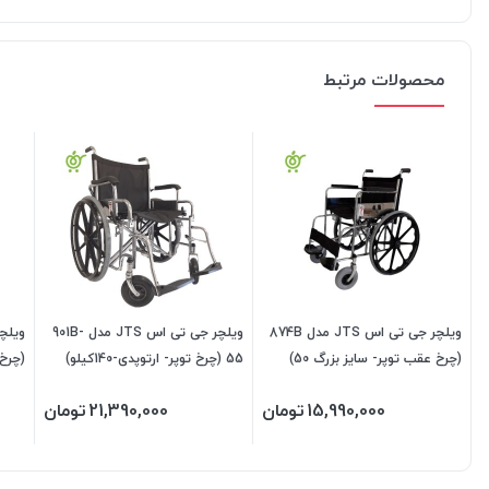
محصولات مرتبط
ویلچر جی تی اس JTS مدل 874B
ویلچر جی تی اس JTS مدل 901B-
(چرخ عقب توپر- سایز بزرگ 50)
55 (چرخ توپر- ارتوپدی-140کیلو)
(چرخ 
15,990,000
تومان
21,390,000
تومان