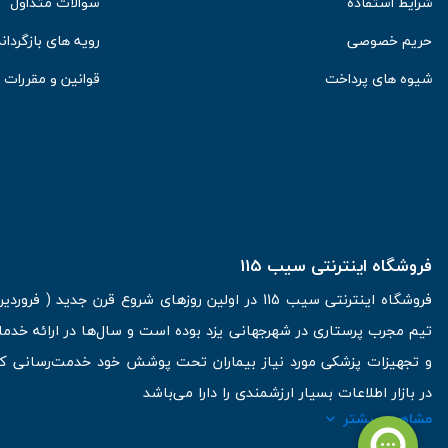
شرایط استفاده
سوالات متداول
حریم خصوصی
رویه های بازگرداند
شیوه های پرداخت
قوانین و مقررات
فروشگاه اینترنتی سیب 115
تیم مجرب پرستاری در شهرجهانی یزد بوده است و سال‌ها در ارائه خدما
و تجهیزات پزشکی مورد نیاز بیماران تحت پوشش خود خدمت‌رسانی کرده
در بازار اطلاعات بسیار ارزشمندی را دارا می‌باشد
مشاهده بیشتر
آدرس: یزد، خیابان کاشانی، روبروی بیمارستان بهمن | تلفن همراه: 09136243383 | تلفن تماس : 36333383-035 | ایمیل: Info@Sib115.com