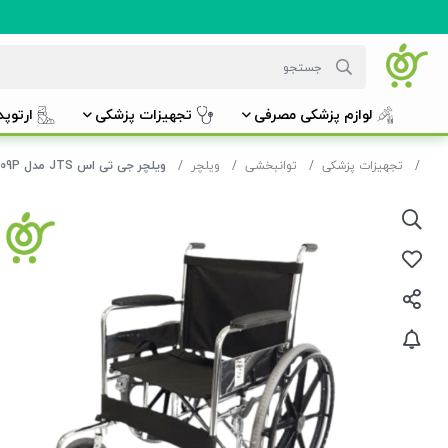
لوازم پزشکی مصرفی
تجهیزات پزشکی
ارتوپ
تجهیزات پزشکی
توانبخشی
ویلچر
ویلچر جی تی اس JTS مدل 809P (چرخ عقب بادی- پره فلزی)