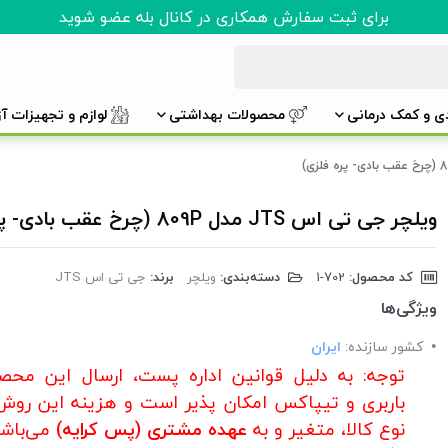
برای ثبت سفارش همکاری در کانال بله عضو شوید
دی و کمک درمانی
محصولات بهداشتی
لوازم و تجهیزات آ
ویلچر جی تی اس JTS مدل 809P (چرخ عقب بادی- پره فلزی)
کد محصول:
‎1-702
دسته‌بندی:
ویلچر
برند:
جی تی اس JTS
ویژگی‌ها
کشور سازنده:
ایران
توجه: به دلیل قوانین اداره پست، ارسال این محص
باربری و تیپاکس امکان پذیر است و هزینه این روش
نوع کالا، متغیر و به
عهده مشتری (پس کرایه)
می‌باشد