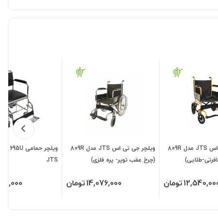
ویلچر جی تی اس JTS مدل 809R
ویلچر جی تی اس JTS مدل 809R
ویلچر حما
(چرخ عقب توپر- پره فلزی)
JTS
12,540,00
تومان
14,076,000
تومان
100,000