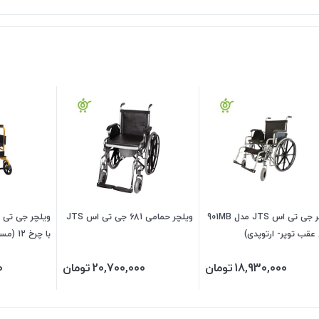
ویلچر جی تی اس JTS مدل 901MB
ویلچر حمامی 681 جی تی اس JTS
عقب توپر- ارتوپدی)
با چرخ 12 (مسافرتی-طلایی)
18,930,000
تومان
20,700,000
تومان
0