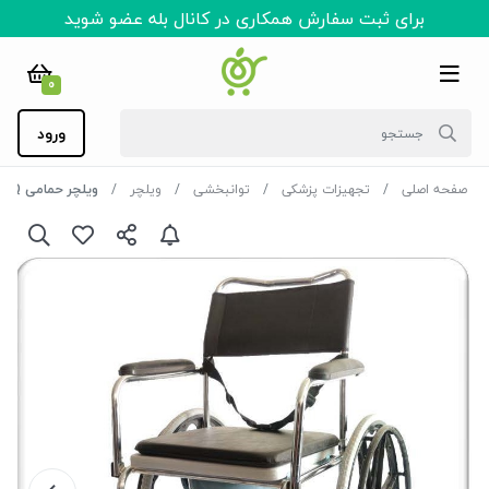
برای ثبت سفارش همکاری در کانال بله عضو شوید
0
ورود
صفحه اصلی
تجهیزات پزشکی
توانبخشی
ویلچر
ویلچر حمامی 695Q جی تی اس JTS