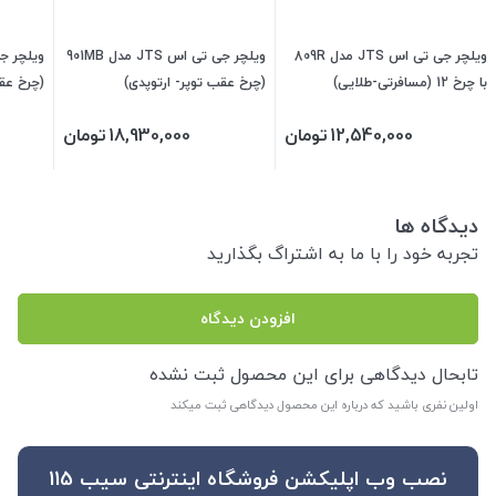
ویلچر جی تی اس JTS مدل 809R
ویلچر جی تی اس JTS مدل 901MB
با چرخ 12 (مسافرتی-طلایی)
(چرخ عقب توپر- ارتوپدی)
(چرخ عق
12,540,000
تومان
18,930,000
تومان
دیدگاه ها
تجربه خود را با ما به اشتراگ بگذارید
افزودن دیدگاه
تابحال دیدگاهی برای این محصول ثبت نشده
اولین نفری باشید که درباره این محصول دیدگاهی ثبت میکند
نصب وب اپلیکشن فروشگاه اینترنتی سیب 115