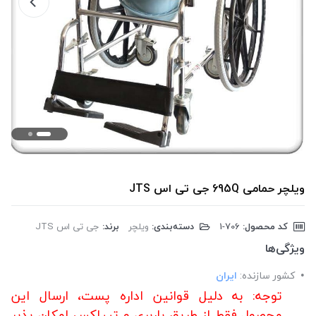
ویلچر حمامی 695Q جی تی اس JTS
کد محصول:
‎1-706
دسته‌بندی:
ویلچر
برند:
جی تی اس JTS
ویژگی‌ها
کشور سازنده:
ایران
توجه: به دلیل قوانین اداره پست، ارسال این
محصول فقط از طریق باربری و تیپاکس امکان پذیر