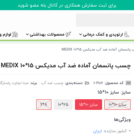
برای ثبت سفارش همکاری در کانال بله عضو شوید
ارتوپدی و کمک درمانی
محصولات بهداشتی
لوازم 
انسمان آماده ضد آب مدیکس 15*10 MEDIX
چسب پانسمان آماده ضد آب مدیکس 15*10 MEDIX
کد محصول:
‎1-1986
دسته‌بندی:
چسب ضد آب
برند:
مبنا تجارت پاسارگاد 
سایز:
سایز 10*15
سایز 10*10
سایز 10*15
25*10
8*6
ویژگی‌ها
کشور سازنده:
ایران