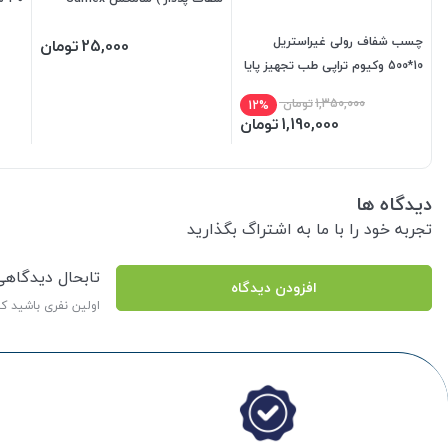
چسب شفاف رولی غیراستریل
25,000
تومان
10*500 وکیوم تراپی طب تجهیز پایا
(تاریخ انقضا 2028/11/25)
1,350,000
تومان
12%
1,190,000
تومان
دیدگاه ها
تجربه خود را با ما به اشتراگ بگذارید
تابحال دیدگاه
افزودن دیدگاه
اولین نفری باشید ک