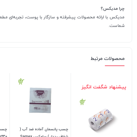
چرا مدیکس؟
مدیکس با ارائه محصولات پیشرفته و سازگار با پوست، تجربه‌ای مطمئ
شماست.
محصولات مرتبط
پیشنهاد شگفت انگیز
چسب پانسمان آماده ضد آب (
چسب 
شفاف پددار ) سامکس Samex
30*25 وکیوم تراپی طب تجهیز پایا