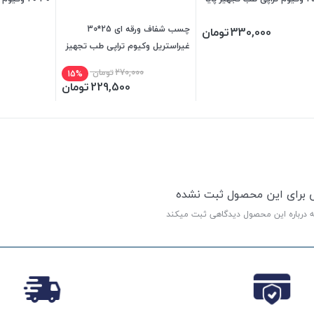
Confort
چسب شفاف ورقه ای 25*30
330,000
تومان
غیراستریل وکیوم تراپی طب تجهیز
پایا
270,000
تومان
15%
229,500
تومان
ی برای این محصول ثبت نشده
ه درباره این محصول دیدگاهی ثبت میکند