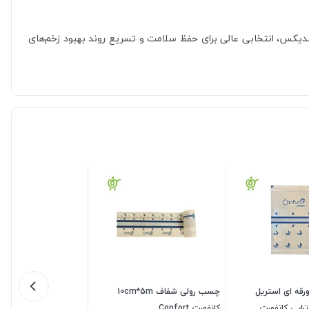
مدیکس، انتخابی عالی برای حفظ سلامت و تسریع روند بهبود زخم‌های
قه ای استریل
چسب رولی شفاف 10cm*5m
وم تراپی کانفورت
کانفورت Confort