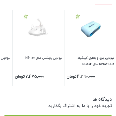
نبولایزر برق و باطری کینگیلد
نبولایزر رزمکس مدل NE-100
نبولایزر چی
KINGYIELD مدل NE502
4,390,000
تومان
7,475,000
تومان
دیدگاه ها
تجربه خود را با ما به اشتراگ بگذارید