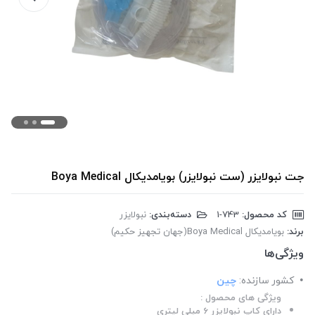
جت نبولایزر (ست نبولایزر) بویامدیکال Boya Medical
کد محصول:
‎1-743
دسته‌بندی:
نبولایزر
برند:
بویامدیکال Boya Medical(جهان تجهیز حکیم)
ویژگی‌ها
کشور سازنده:
چین
ویژگی های محصول :
دارای کاپ نبولایزر 6 میلی لیتری