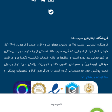
فروشگاه اینترنتی سیب 115
فروشگاه اینترنتی سیب 115 در اولین روزهای شروع قرن جدید ( فروردین 1401) کار
خود را آغاز کرد. از آنجایی که گروه سیب 115 قسمتی از یک تیم مجرب پرستاری
در شهرجهانی یزد بوده است و سال‌ها در ارائه خدمات شایسته نگهداری و مراقبت
حرفه‌ای (پرستاری) و همینطور تامین کالا و تجهیزات پزشکی مورد نیاز بیماران
تحت پوشش خود خدمت‌رسانی کرده است با ویژگی‌های کالا و تجهیزات پزشکی و
مشاهده بیشتر
برترین برندهای موجود در بازار اطلاعات بسیار ارزشمندی را دارا می‌باشد
آدرس: یزد، خیابان کاشانی، روبروی بیمارستان بهمن | تلفن همراه: 09136243383
| تلفن تماس : 36333383-035 | ایمیل: Info@Sib115.com
ناموجود