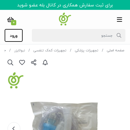
برای ثبت سفارش همکاری در کانال بله عضو شوید
0
ورود
صفحه اصلی
تجهیزات پزشکی
تجهیزات کمک تنفسی
نبولایزر
جت نبو