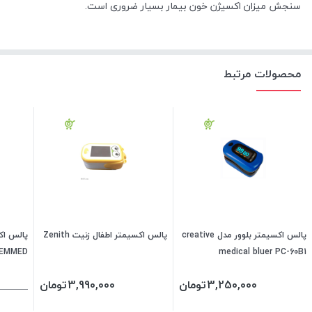
سنجش میزان اکسیژن خون بیمار بسیار ضروری است.
محصولات مرتبط
پالس اکسیمتر بلوور مدل creative
پالس اکسیمتر اطفال زنیت Zenith
پالس اک
medical bluer PC-60B1
CHOICEMMED مد
3,250,000
تومان
3,990,000
تومان