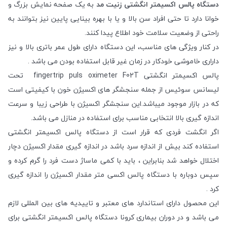
دستگاه پالس اکسیمتر انگشتی زنیت مد
به یک صفحه نمایش بزرگ و
خوانا دارد تا حتی افراد سن بالا و یا با بهره بینایی پایین نیز بتوانند به
راحتی از وضعیت سلامت خود اطلاع پیدا کنند.
در کنار ویژگی های مناسب، این دستگاه دارای طول عمر باتری بالا و نیز
داراری خاموشی خودکار در زمان غیر قابل استفاده بودن می باشد .
پالس اکسیمتر انگشتی fingertrip puls oximeter F02T تحت
لیسانس سوئیس از جمله سنجشگر های اکسیژن خون با کیفیتی است
که در بازار موجود میباشد.این سنجشگر اکسیژن با طراحی زیبا و سرعت
اندازه گیری بالا انتخابی مناسب برای استفاده در منازل می باشد.
اگر انگشت فردی که قرار است از دستگاه پالس اکسیمتر انگشتی
استفاده کند بیش از اندازه سرد باشد در اندازه گیری مقدار اکسیژن دچار
اختلال خواهد شد بنابراین ، باید با کمی ماساژ دست فرد را گرم کرده و
سپس دوباره با دستگاه پالس اکسی متر مقدار اکسیژن را اندازه گیری
کرد .
این محصول دارای استاندارد های معتبر و تاییدیه های بین المللی لازم
می باشد و در دوران بیماری کرونا دستگاه پالس اکسیمتر انگشتی برای