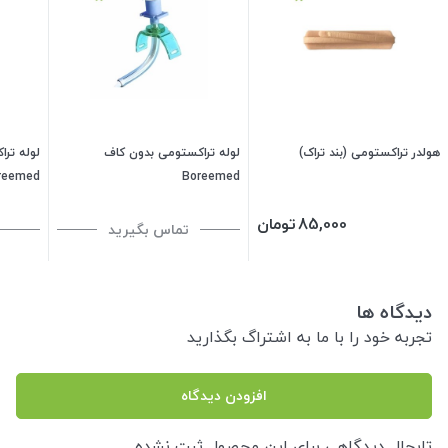
هولدر تراکستومی (بند تراک)
لوله تراکستومی بدون کاف
لوله ترا
reemed
Boreemed
85,000
تومان
تماس بگیرید
دیدگاه ها
تجربه خود را با ما به اشتراگ بگذارید
افزودن دیدگاه
تابحال دیدگاهی برای این محصول ثبت نشده