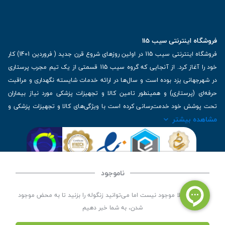
فروشگاه اینترنتی سیب 115
فروشگاه اینترنتی سیب 115 در اولین روزهای شروع قرن جدید ( فروردین 1401) کار
خود را آغاز کرد. از آنجایی که گروه سیب 115 قسمتی از یک تیم مجرب پرستاری
در شهرجهانی یزد بوده است و سال‌ها در ارائه خدمات شایسته نگهداری و مراقبت
حرفه‌ای (پرستاری) و همینطور تامین کالا و تجهیزات پزشکی مورد نیاز بیماران
تحت پوشش خود خدمت‌رسانی کرده است با ویژگی‌های کالا و تجهیزات پزشکی و
مشاهده بیشتر
برترین برندهای موجود در بازار اطلاعات بسیار ارزشمندی را دارا می‌باشد
آدرس: یزد، خیابان کاشانی، روبروی بیمارستان بهمن | تلفن همراه: 09136243383
| تلفن تماس : 36333383-035 | ایمیل: Info@Sib115.com
ناموجود
©
کلیه حقوق این سایت متعلق به سیب 115 (
فروشگاه لوازم پزشکی سیب 115
) است، توسعه و
این کالا فعلا موجود نیست اما می‌توانید زنگوله را بزنید تا به محض موجود
کدنویسی توسط
سپکام سیستم
شدن، به شما خبر دهیم