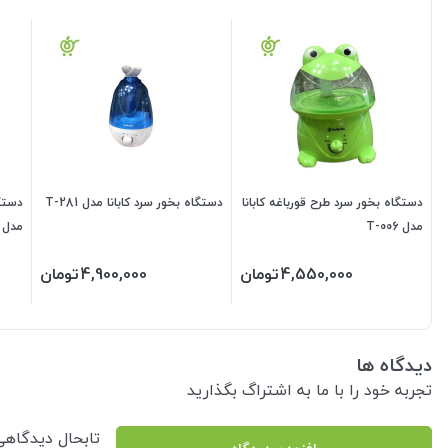
دستگاه بخور سرد طرح قورباغه کابانا
دستگاه بخور سرد کابانا مدل T-281
مدل T-006
مدل HSA-6630
4,550,000
تومان
4,900,000
تومان
دیدگاه ها
تجربه خود را با ما به اشتراگ بگذارید
تابحال دیدگاه