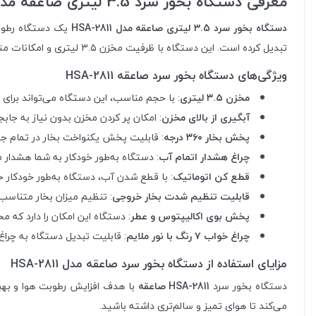
معرفی دستگاه بخور سرد 3.5 لیتری صاعقه مدل HSA-2811
دستگاه بخور سرد 3.5 لیتری صاعقه مدل HSA-2811
یک دستگاه رطوبت‌
تبدیل کرده است. این دستگاه با ظرفیت مخزن ۳.۵ لیتری و امکانات متنوع خود، تجربه‌ای دلپذیر از استفاده راحت و کارآمد را برای کاربران فراهم می‌آورد.
ویژگی‌های دستگاه بخور سرد صاعقه HSA-2811
مخزن ۳.۵ لیتری
: با حجم مناسب، این دستگاه می‌تواند برای 
آبگیری از بالای مخزن
: امکان پر کردن مخزن بدون نیاز به جا
پخش بخار ۳۶۰ درجه
: قابلیت پخش یکنواخت بخار در تمام جه
چراغ هشدار اتمام آب
: دستگاه به‌طور خودکار به شما هشدار
قطع کن اتوماتیک
: با قطع شدن آب، دستگاه به‌طور خودکار 
قابلیت تنظیم شدت بخار خروجی
: تنظیم میزان بخار متناسب 
پخش بوی اکالیپتوس و عطر
: دستگاه این امکان را دارد که مح
چراغ خواب ۷ رنگ با نور ملایم
: قابلیت تبدیل دستگاه به چراغ
مزایای استفاده از دستگاه بخور سرد صاعقه مدل HSA-2811
دستگاه بخور سرد
HSA-2811 صاعقه
با هدف افزایش رطوبت هوا و بهب
می‌کند تا هوای تمیز و سالم‌تری داشته باشید.