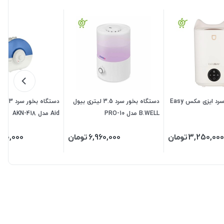
دستگاه بخور سرد ایزی مکس Easy
دستگاه بخور سرد 3.5 لیتری بیول
B.WELL مدل PRO-10
Aid مدل AKN-418
3,250,000
تومان
6,960,000
تومان
590,000