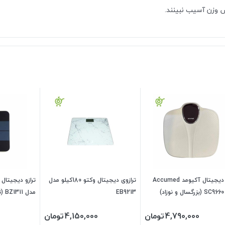
ص وزن آسیب نبینند.
ترازو دیجیتال آکیومد Accumed
ترازوی دیجیتال وکتو 180کیلو مدل
د)
EB9213
مدل BZ1311 (تشخیصی)
4,790,000
تومان
4,150,000
تومان