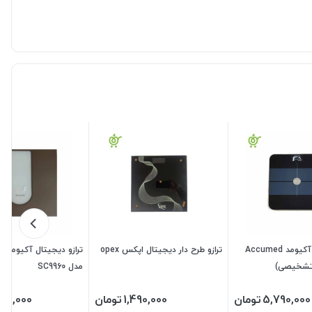
ترازو دیجیتال آکیومد Accumed
ترازو طرح دار دیجیتال اپکس opex
تراز
مدل SC9960
5,790,000
تومان
1,490,000
تومان
420,000