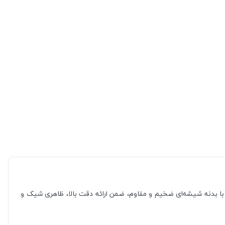
 دیجیتال وکتو مدل EB9374 انتخابی مناسب برای شماست. این ترازو با بدنه شیشه‌ای ضخیم و مقاوم، ضمن ارائه دقت بالا، ظاهری شیک و