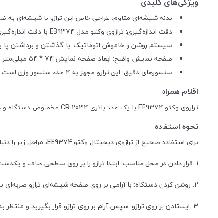
ویژگی‌های کلیدی
بدنه شیشه‌ای مقاوم: طراحی خاص این ترازو با شیشه‌ای به ضخامت 6 میلی‌متر، هم زیبایی را به ارمغان می‌آورد و هم از استحکام بالایی 
دقت اندازه‌گیری: ترازوی وکتو مدل EB9374 با دقت اندازه‌گیری 100 گرم، قابلیت تحمل وزن تا 150 کیلوگرم را دارد، که آن را برای استفاده روزمره مناسب می‌سازد.
سیستم روشن و خاموش اتوماتیک: با گذاشتن و برداشتن پا بر 
صفحه نمایش واضح: ابعاد صفحه نمایش 74 * 54 میلی‌متر با اعداد بزرگ و خوانا، اطلاعات وزنی را به راحتی در اختیار شما قرار می‌دهد.
سنسورهای دقیق: این ترازو مجهز به 4 عدد سنسور وزن است که به دقت اندازه‌گیری کمک می‌کنند و خطاهای احتمالی را نمایش می‌دهند.
اقلام همراه
ترازوی وکتو EB9374 با یک عدد باتری CR 2034 مخصوص دستگاه و همچنین یک دفترچه راهنما به زبان فارسی و لاتین عرضه می‌شود تا استفاده از آن آسان‌تر شود.
نحوه استفاده
برای استفاده صحیح از ترازوی دیجیتال وکتو EB9374، مراحل زیر را دنبال کنید:
1. قرار دادن در محل مناسب: ابتدا ترازو را بر روی سطحی صاف و یکدست مانند سرامیک قرار دهید.
2. روشن کردن دستگاه: با آرامی بر روی صفحه شیشه‌ای ترازو ضربه‌ای با انگشت پا وارد کنید تا ترازو روشن شود.
3. ایستادن بر روی ترازو: سپس آرام بر روی ترازو قرار بگیرید و منتظر بمانید تا عدد ثابت شود.