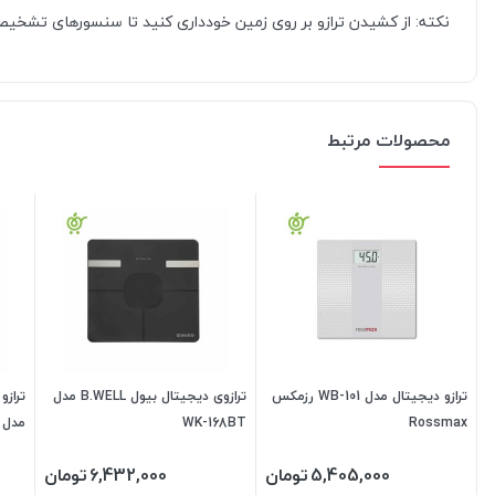
نکته: از کشیدن ترازو بر روی زمین خودداری کنید تا سنسورهای تشخی
محصولات مرتبط
ترازو دیجیتال مدل WB-101 رزمکس
ترازوی دیجیتال بیول B.WELL مدل
Rossmax
WK-168BT
مدل SC9660 (بزرگسال و نوزا
5,405,000
تومان
6,432,000
تومان