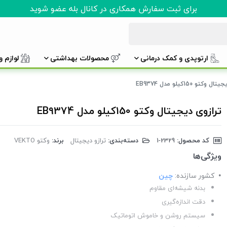
برای ثبت سفارش همکاری در کانال بله عضو شوید
ارتوپدی و کمک درمانی
محصولات بهداشتی
لوازم 
وکتو 150کیلو مدل EB9374
ترازوی دیجیتال وکتو 150کیلو مدل EB9374
کد محصول:
‎1-2329
دسته‌بندی:
ترازو دیجیتال
برند:
وکتو VEKTO
ویژگی‌ها
کشور سازنده:
چین
بدنه شیشه‌ای مقاوم
دقت اندازه‌گیری
سیستم روشن و خاموش اتوماتیک