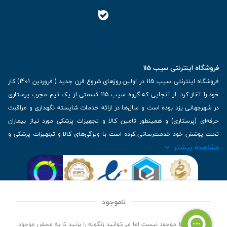
فروشگاه اینترنتی سیب 115
فروشگاه اینترنتی سیب 115 در اولین روزهای شروع قرن جدید ( فروردین 1401) کار
خود را آغاز کرد. از آنجایی که گروه سیب 115 قسمتی از یک تیم مجرب پرستاری
در شهرجهانی یزد بوده است و سال‌ها در ارائه خدمات شایسته نگهداری و مراقبت
حرفه‌ای (پرستاری) و همینطور تامین کالا و تجهیزات پزشکی مورد نیاز بیماران
تحت پوشش خود خدمت‌رسانی کرده است با ویژگی‌های کالا و تجهیزات پزشکی و
مشاهده بیشتر
برترین برندهای موجود در بازار اطلاعات بسیار ارزشمندی را دارا می‌باشد
آدرس: یزد، خیابان کاشانی، روبروی بیمارستان بهمن | تلفن همراه: 09136243383
| تلفن تماس : 36333383-035 | ایمیل: Info@Sib115.com
ناموجود
©
کلیه حقوق این سایت متعلق به سیب 115 (
فروشگاه لوازم پزشکی سیب 115
) است، توسعه و
این کالا فعلا موجود نیست اما می‌توانید زنگوله را بزنید تا به محض موجود