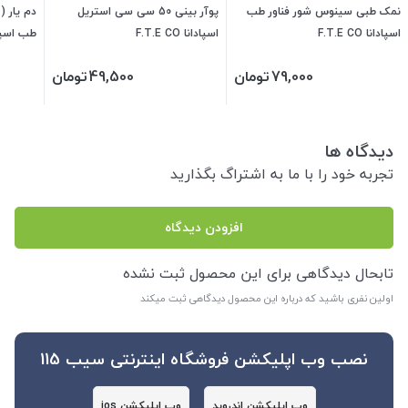
نمک طبی سینوس شور فناور طب
پوآر بینی 50 سی سی استریل
دم یار (
اسپادانا F.T.E CO
اسپادانا F.T.E CO
طب اسپادانا O
79,000
تومان
49,500
تومان
دیدگاه ها
تجربه خود را با ما به اشتراگ بگذارید
افزودن دیدگاه
تابحال دیدگاهی برای این محصول ثبت نشده
اولین نفری باشید که درباره این محصول دیدگاهی ثبت میکند
نصب وب اپلیکشن فروشگاه اینترنتی سیب 115
وب اپلیکشن اندروید
وب اپلیکشن ios