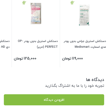
دستکش استریل جراحی بدون پودر
دستکش استریل بدون پودر OP-
دستکش ل
مدی اسمارت Medismart
PERFECT (حریر)
دی HD بدون پودر
119,000
تومان
125,000
تومان
دیدگاه ها
تجربه خود را با ما به اشتراگ بگذارید
افزودن دیدگاه