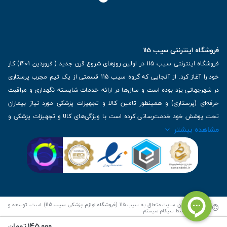
فروشگاه اینترنتی سیب 115
فروشگاه اینترنتی سیب 115 در اولین روزهای شروع قرن جدید ( فروردین 1401) کار
خود را آغاز کرد. از آنجایی که گروه سیب 115 قسمتی از یک تیم مجرب پرستاری
در شهرجهانی یزد بوده است و سال‌ها در ارائه خدمات شایسته نگهداری و مراقبت
حرفه‌ای (پرستاری) و همینطور تامین کالا و تجهیزات پزشکی مورد نیاز بیماران
تحت پوشش خود خدمت‌رسانی کرده است با ویژگی‌های کالا و تجهیزات پزشکی و
مشاهده بیشتر
برترین برندهای موجود در بازار اطلاعات بسیار ارزشمندی را دارا می‌باشد
آدرس: یزد، خیابان کاشانی، روبروی بیمارستان بهمن | تلفن همراه: 09136243383
| تلفن تماس : 36333383-035 | ایمیل: Info@Sib115.com
©
کلیه حقوق این سایت متعلق به سیب 115 (
فروشگاه لوازم پزشکی سیب 115
) است، توسعه و
کدنویسی توسط
سپکام سیستم
145,000
تومان