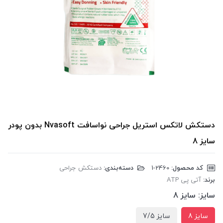
دستکش لاتکس استریل جراحی نواسافت Nvasoft بدون پودر
سایز 8
کد محصول:
‎1-2460
دسته‌بندی:
دستکش جراحی
برند:
آتی پی ATP
سایز:
سایز 8
سایز 8
سایز 7/5