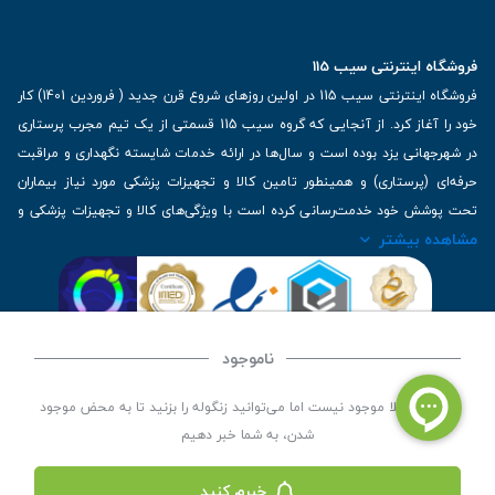
فروشگاه اینترنتی سیب 115
فروشگاه اینترنتی سیب 115 در اولین روزهای شروع قرن جدید ( فروردین 1401) کار
خود را آغاز کرد. از آنجایی که گروه سیب 115 قسمتی از یک تیم مجرب پرستاری
در شهرجهانی یزد بوده است و سال‌ها در ارائه خدمات شایسته نگهداری و مراقبت
حرفه‌ای (پرستاری) و همینطور تامین کالا و تجهیزات پزشکی مورد نیاز بیماران
تحت پوشش خود خدمت‌رسانی کرده است با ویژگی‌های کالا و تجهیزات پزشکی و
مشاهده بیشتر
برترین برندهای موجود در بازار اطلاعات بسیار ارزشمندی را دارا می‌باشد
آدرس: یزد، خیابان کاشانی، روبروی بیمارستان بهمن | تلفن همراه: 09136243383
| تلفن تماس : 36333383-035 | ایمیل: Info@Sib115.com
ناموجود
©
کلیه حقوق این سایت متعلق به سیب 115 (
فروشگاه لوازم پزشکی سیب 115
) است، توسعه و
این کالا فعلا موجود نیست اما می‌توانید زنگوله را بزنید تا به محض موجود
کدنویسی توسط
سپکام سیستم
شدن، به شما خبر دهیم
خبرم کنید