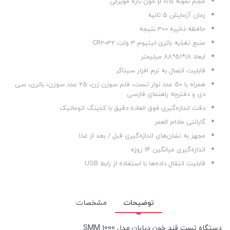
حجم نمونه µ 0/5 خون تازه مویرگی
زمان آزمایش 5 ثانیه
حافظه ذخیره 300 نتیجه
منبع تغذیه باتری لیتیوم 3 ولت CR2032
ابعاد 18*51*88 میلیمتر
قابلیت اتصال به نرم افزار سیناکر
همراه با 50 عدد نوار تست، قلم سوزن زن، 25 عدد سوزن، باتری، سی
دی و دفترچه راهنمای فارسی
دقت اندازه‌گیری فوق العاده دقیق با کدینگ اتوماتیک
گارانتی مادام العمر
مجهز به نشان‌های اندازه‌گیری قبل / بعد از غذا
اندازه‌گیری میانگین ۱۴ روزه
قابلیت انتقال داده‌ها با استفاده از رابط USB
توضیحات
مشخصات
دستگاه تست قند خون دیابان مدل SMM 1000