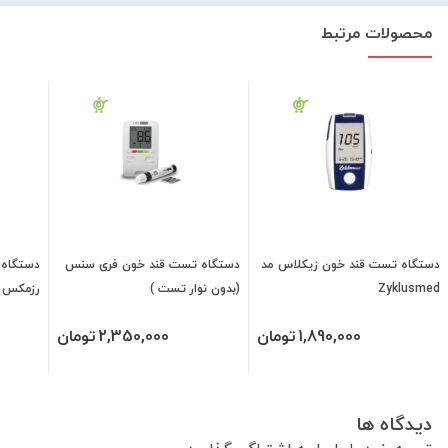
محصولات مرتبط
دستگاه تست قند خون زیکلاس مد
دستگاه تست قند خون فری سنس
Zyklusmed
(بدون نوار تست )
نوار تس
1,890,000
تومان
2,350,000
تومان
دیدگاه ها