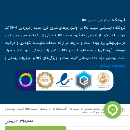
فروشگاه اینترنتی سیب 115
فروشگاه اینترنتی سیب 115 در اولین روزهای شروع قرن جدید ( فروردین 1401) کار
خود را آغاز کرد. از آنجایی که گروه سیب 115 قسمتی از یک تیم مجرب پرستاری
در شهرجهانی یزد بوده است و سال‌ها در ارائه خدمات شایسته نگهداری و مراقبت
حرفه‌ای (پرستاری) و همینطور تامین کالا و تجهیزات پزشکی مورد نیاز بیماران
تحت پوشش خود خدمت‌رسانی کرده است با ویژگی‌های کالا و تجهیزات پزشکی و
مشاهده بیشتر
برترین برندهای موجود در بازار اطلاعات بسیار ارزشمندی را دارا می‌باشد
آدرس: یزد، خیابان کاشانی، روبروی بیمارستان بهمن | تلفن همراه: 09136243383
| تلفن تماس : 36333383-035 | ایمیل: Info@Sib115.com
©
کلیه حقوق این سایت متعلق به سیب 115 (
فروشگاه لوازم پزشکی سیب 115
) است، توسعه و
کدنویسی توسط
سپکام سیستم
3,290,000
تومان