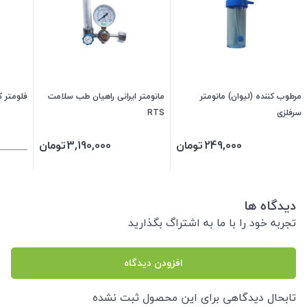
مرطوب کننده (لیوان) مانومتر
مانومتر ایرانی راهیان طب سلامت
فلومتر ک
سرفلزی
RTS
249,000
تومان
3,190,000
تومان
دیدگاه ها
تجربه خود را با ما به اشتراگ بگذارید
افزودن دیدگاه
تابحال دیدگاهی برای این محصول ثبت نشده