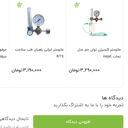
مانومتر اکسیژن توان جم مدل
مانومتر ایرانی راهیان طب سلامت
مرطوب
نجات nejat
RTS
سرفل
3,290,000
تومان
3,190,000
تومان
دیدگاه ها
تجربه خود را با ما به اشتراگ بگذارید
تابحال دیدگاه
افزودن دیدگاه
اولین نفری باشید ک