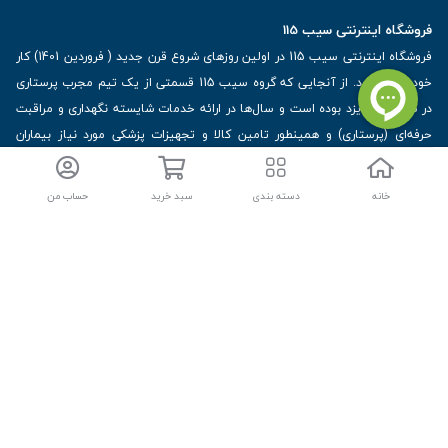
فروشگاه اینترنتی سیب 115
فروشگاه اینترنتی سیب 115 در اولین روزهای شروع قرن جدید ( فروردین 1401) کار
خود را آغاز کرد. از آنجایی که گروه سیب 115 قسمتی از یک تیم مجرب پرستاری
در شهرجهانی یزد بوده است و سال‌ها در ارائه خدمات شایسته نگهداری و مراقبت
حرفه‌ای (پرستاری) و همینطور تامین کالا و تجهیزات پزشکی مورد نیاز بیماران
تحت پوشش خود خدمت‌رسانی کرده است با ویژگی‌های کالا و تجهیزات پزشکی و
مشاهده بیشتر
برترین برندهای موجود در بازار اطلاعات بسیار ارزشمندی را دارا می‌باشد
خانه
دسته بندی
سبد خرید
حساب من
آدرس: یزد، خیابان کاشانی، روبروی بیمارستان بهمن | تلفن همراه: 09136243383
| تلفن تماس : 36333383-035 | ایمیل: Info@Sib115.com
©
کلیه حقوق این سایت متعلق به سیب 115 (
فروشگاه لوازم پزشکی سیب 115
) است، توسعه و
کدنویسی توسط
سپکام سیستم