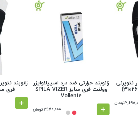
ر نئوپرنی
زانوبند حرارتی ضد درد اسپیلاوایزر
زانوبند نئوپ
وولنت فری سایز SPILA VIZER
فری سایز 
Vollente
2,698,
تومان
3,170,000
تومان