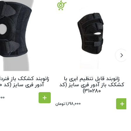
ن
زانوبند قابل تنظیم ابری با
زانوبند کشکک باز فنردا
کشکک باز آدور فری سایز (کد
آدور فری سایز (کد 310260)
310280)
000
1,198,000
تومان