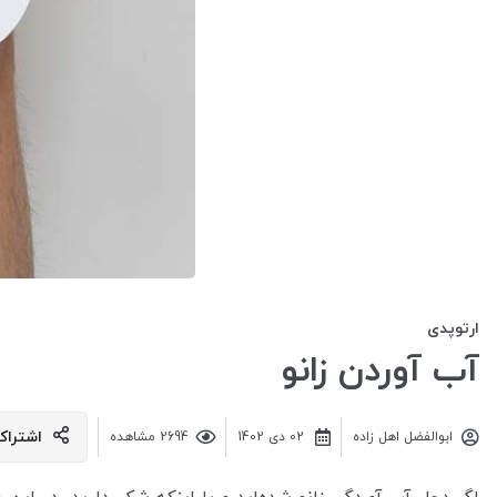
ارتوپدی
آب آوردن زانو
اشتراک
ابوالفضل اهل زاده
02 دی 1402
2694 مشاهده