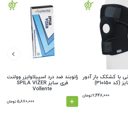
رنی با کشکک باز آدور
زانوبند ضد درد اسپیلاوایزر وولنت
(کد 310150)
فری سایز SPILA VIZER
Vollente
2,448,000
تومان
5,870,000
تومان