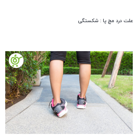
علت درد مچ پا : شکستگی