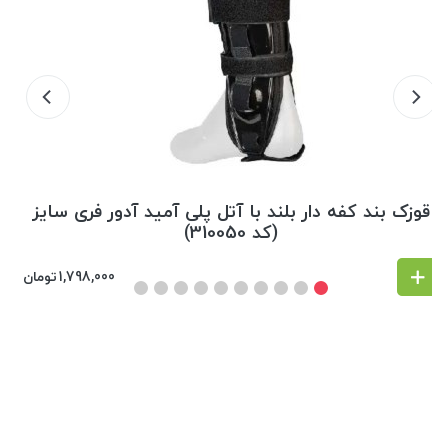
قوزک بند کفه دار بلند با آتل پلی آمید آدور فری سایز
(کد 310050)
1,798,000
تومان